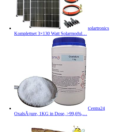
solartronics
Komplettset 3×130 Watt Solarmodul…
Centra24
OxalsÃ¤ure, 1KG in Dose, >99,6%,…