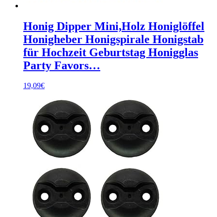
Honig Dipper Mini,Holz Honiglöffel
Honigheber Honigspirale Honigstab
für Hochzeit Geburtstag Honigglas
Party Favors…
19,09
€