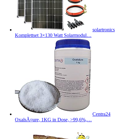
solartronics
Komplettset 3×130 Watt Solarmodul…
Centra24
OxalsÃ¤ure, 1KG in Dose, >99,6%,…