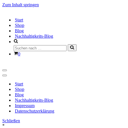
Zum Inhalt springen
Start
Shop
Blog
Nachhaltigkeits-Blog
Suchen
nach …
Warenkorb
0
Navigationsmenü
Navigationsmenü
Start
Shop
Blog
Nachhaltigkeits-Blog
Impressum
Datenschutzerklärung
Schließen
*