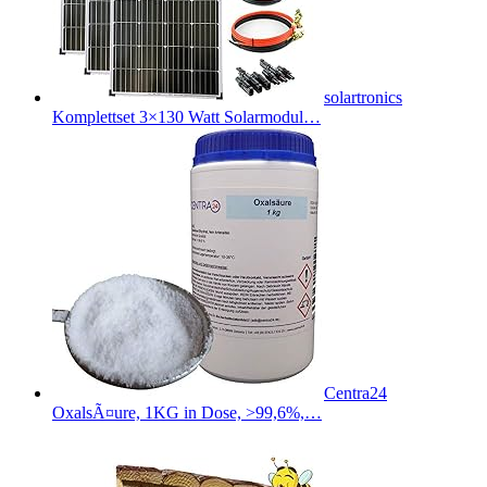
solartronics
Komplettset 3×130 Watt Solarmodul…
Centra24
OxalsÃ¤ure, 1KG in Dose, >99,6%,…