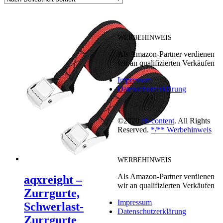
WERBEHINWEIS
Als Amazon-Partner verdienen
wir an qualifizierten Verkäufen
Impressum
Datenschutzerklärung
©2020
eh-content
. All Rights
Reserved.
*/** Werbehinweis
WERBEHINWEIS
Als Amazon-Partner verdienen
aqxreight –
wir an qualifizierten Verkäufen
Zurrgurte,
Impressum
Schwerlast-
Datenschutzerklärung
Zurrgurte