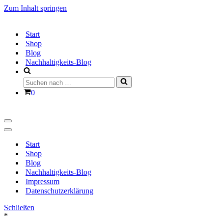
Zum Inhalt springen
Start
Shop
Blog
Nachhaltigkeits-Blog
Suchen
nach …
Warenkorb
0
Navigationsmenü
Navigationsmenü
Start
Shop
Blog
Nachhaltigkeits-Blog
Impressum
Datenschutzerklärung
Schließen
*