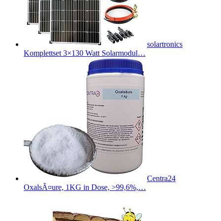
solartronics
Komplettset 3×130 Watt Solarmodul…
Centra24
OxalsÃ¤ure, 1KG in Dose, >99,6%,…