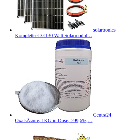
solartronics
Komplettset 3×130 Watt Solarmodul…
Centra24
OxalsÃ¤ure, 1KG in Dose, >99,6%,…