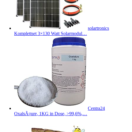
solartronics
Komplettset 3×130 Watt Solarmodul…
Centra24
OxalsÃ¤ure, 1KG in Dose, >99,6%,…