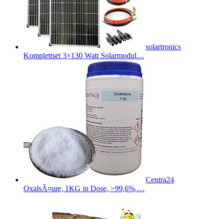
solartronics
Komplettset 3×130 Watt Solarmodul…
Centra24
OxalsÃ¤ure, 1KG in Dose, >99,6%,…