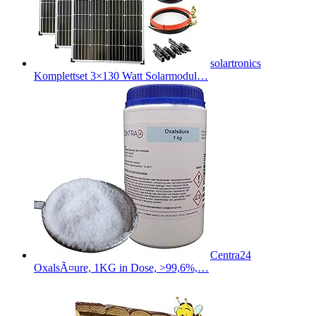
solartronics
Komplettset 3×130 Watt Solarmodul…
Centra24
OxalsÃ¤ure, 1KG in Dose, >99,6%,…