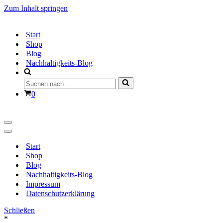
Zum Inhalt springen
Start
Shop
Blog
Nachhaltigkeits-Blog
Suchen
nach …
Warenkorb
0
Navigationsmenü
Navigationsmenü
Start
Shop
Blog
Nachhaltigkeits-Blog
Impressum
Datenschutzerklärung
Schließen
*