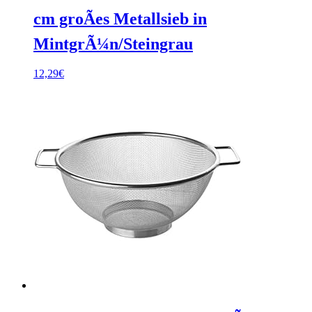
cm groÃes Metallsieb in
MintgrÃ¼n/Steingrau
12,29
€