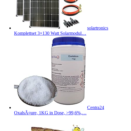
solartronics
Komplettset 3×130 Watt Solarmodul…
Centra24
OxalsÃ¤ure, 1KG in Dose, >99,6%,…