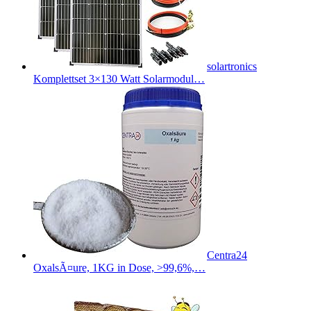
solartronics
Komplettset 3×130 Watt Solarmodul…
Centra24
OxalsÃ¤ure, 1KG in Dose, >99,6%,…