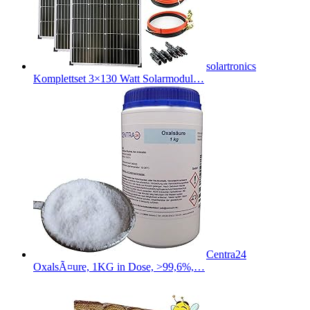
solartronics
Komplettset 3×130 Watt Solarmodul…
Centra24
OxalsÃ¤ure, 1KG in Dose, >99,6%,…