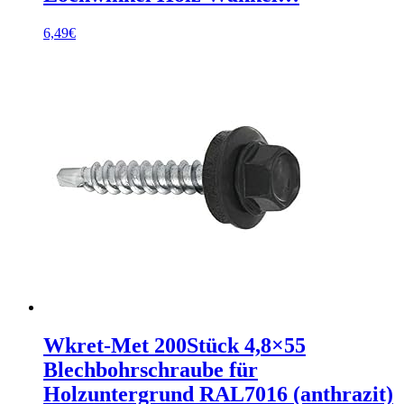
6,49
€
Wkret-Met 200Stück 4,8×55
Blechbohrschraube für
Holzuntergrund RAL7016 (anthrazit)