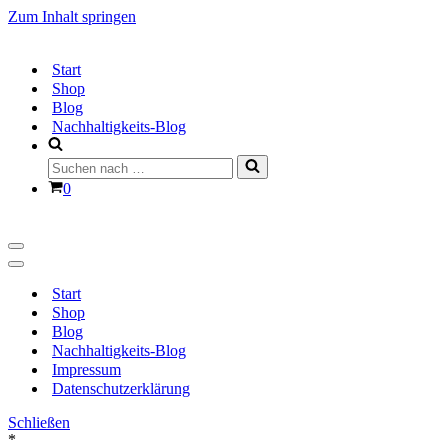
Zum Inhalt springen
Start
Shop
Blog
Nachhaltigkeits-Blog
Suchen
nach …
Warenkorb
0
Navigationsmenü
Navigationsmenü
Start
Shop
Blog
Nachhaltigkeits-Blog
Impressum
Datenschutzerklärung
Schließen
*