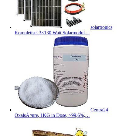
solartronics
Komplettset 3×130 Watt Solarmodul…
Centra24
OxalsÃ¤ure, 1KG in Dose, >99,6%,…