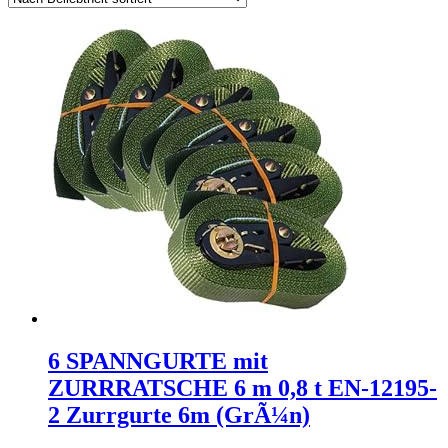
6 SPANNGURTE mit
ZURRRATSCHE 6 m 0,8 t EN-12195-
2 Zurrgurte 6m (GrÃ¼n)