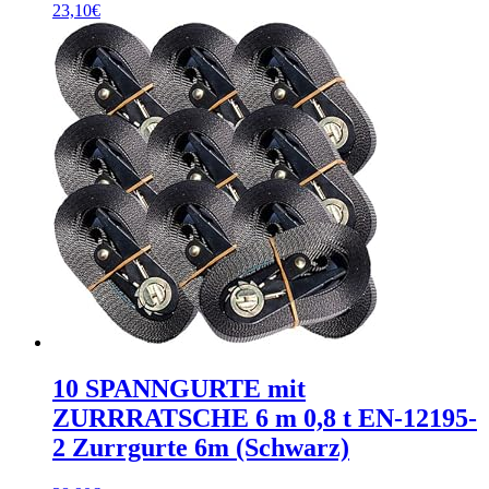
23,10
€
10 SPANNGURTE mit
ZURRRATSCHE 6 m 0,8 t EN-12195-
2 Zurrgurte 6m (Schwarz)