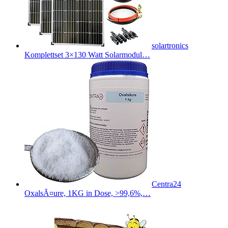
solartronics
Komplettset 3×130 Watt Solarmodul…
Centra24
OxalsÃ¤ure, 1KG in Dose, >99,6%,…