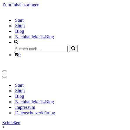
Zum Inhalt springen
Start
Shop
Blog
Nachhaltigkeits-Blog
Suchen
nach …
Warenkorb
0
Navigationsmenü
Navigationsmenü
Start
Shop
Blog
Nachhaltigkeits-Blog
Impressum
Datenschutzerklärung
Schließen
*