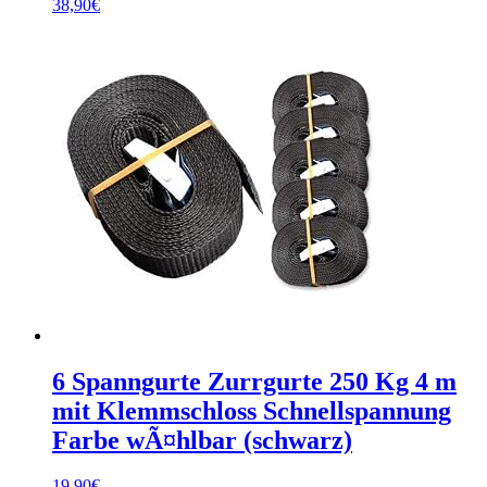
38,90
€
6 Spanngurte Zurrgurte 250 Kg 4 m
mit Klemmschloss Schnellspannung
Farbe wÃ¤hlbar (schwarz)
19,90
€