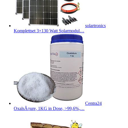
solartronics
Komplettset 3×130 Watt Solarmodul…
Centra24
OxalsÃ¤ure, 1KG in Dose, >99,6%,…