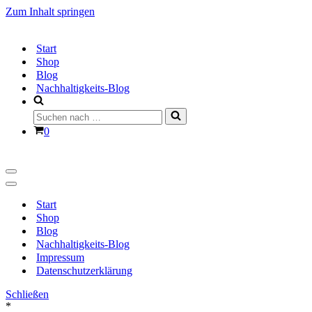
Zum Inhalt springen
Start
Shop
Blog
Nachhaltigkeits-Blog
Suchen
nach …
Warenkorb
0
Navigationsmenü
Navigationsmenü
Start
Shop
Blog
Nachhaltigkeits-Blog
Impressum
Datenschutzerklärung
Schließen
*