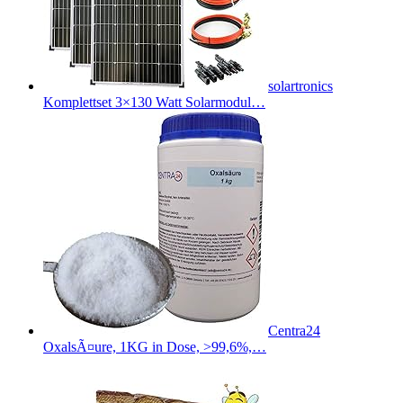
solartronics
Komplettset 3×130 Watt Solarmodul…
Centra24
OxalsÃ¤ure, 1KG in Dose, >99,6%,…