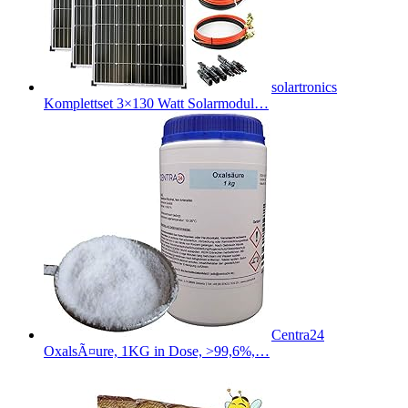
solartronics
Komplettset 3×130 Watt Solarmodul…
Centra24
OxalsÃ¤ure, 1KG in Dose, >99,6%,…