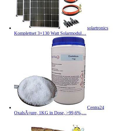
solartronics
Komplettset 3×130 Watt Solarmodul…
Centra24
OxalsÃ¤ure, 1KG in Dose, >99,6%,…