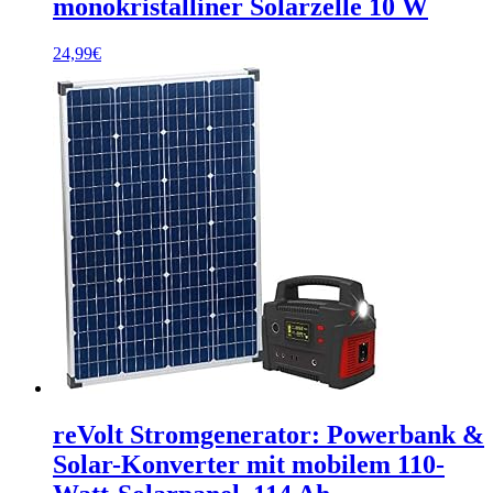
monokristalliner Solarzelle 10 W
24,99
€
reVolt Stromgenerator: Powerbank &
Solar-Konverter mit mobilem 110-