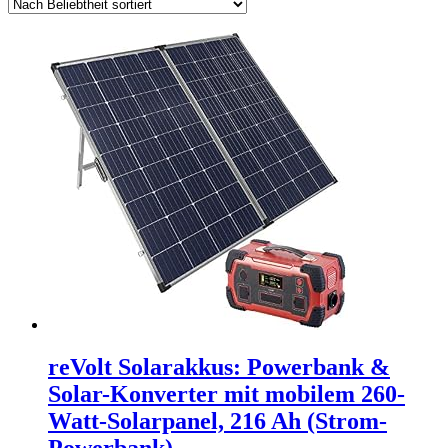
reVolt Solarakkus: Powerbank &
Solar-Konverter mit mobilem 260-
Watt-Solarpanel, 216 Ah (Strom-
Powerbank)