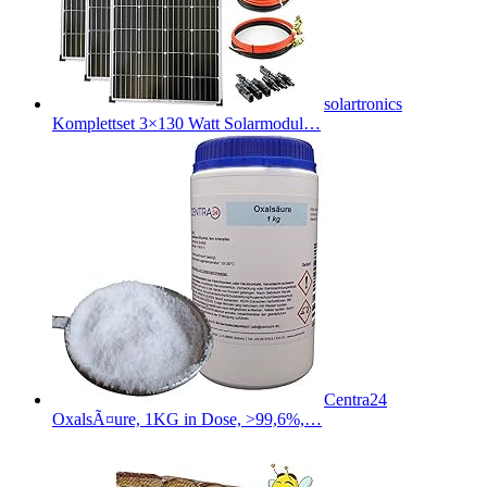
solartronics
Komplettset 3×130 Watt Solarmodul…
Centra24
OxalsÃ¤ure, 1KG in Dose, >99,6%,…