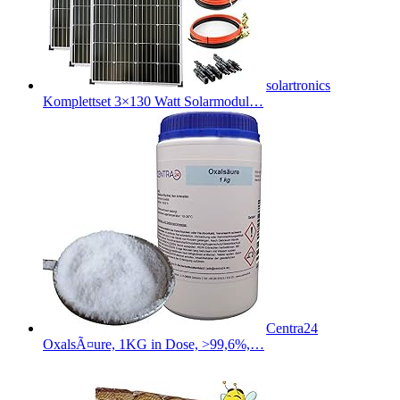
solartronics
Komplettset 3×130 Watt Solarmodul…
Centra24
OxalsÃ¤ure, 1KG in Dose, >99,6%,…