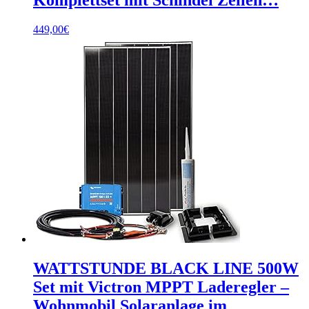
449,00
€
WATTSTUNDE BLACK LINE 500W
Set mit Victron MPPT Laderegler –
Wohnmobil Solaranlage im