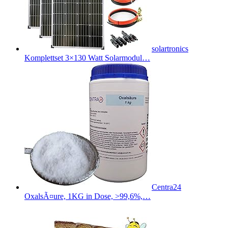
solartronics
Komplettset 3×130 Watt Solarmodul…
Centra24
OxalsÃ¤ure, 1KG in Dose, >99,6%,…