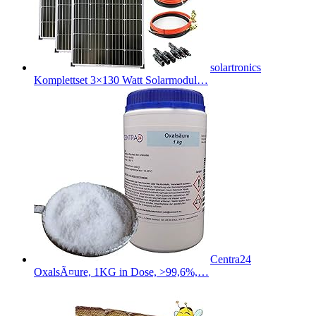
solartronics
Komplettset 3×130 Watt Solarmodul…
Centra24
OxalsÃ¤ure, 1KG in Dose, >99,6%,…