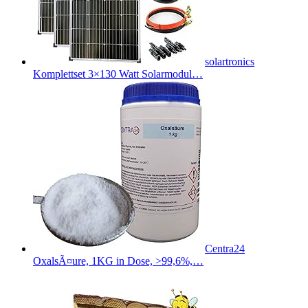
solartronics
Komplettset 3×130 Watt Solarmodul…
Centra24
OxalsÃ¤ure, 1KG in Dose, >99,6%,…