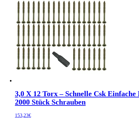
3,0 X 12 Torx – Schnelle Csk Einfache
2000 Stück Schrauben
153,23
€