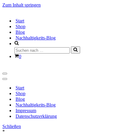
Zum Inhalt springen
Start
Shop
Blog
Nachhaltigkeits-Blog
Suchen
nach …
Warenkorb
0
Navigationsmenü
Navigationsmenü
Start
Shop
Blog
Nachhaltigkeits-Blog
Impressum
Datenschutzerklärung
Schließen
*