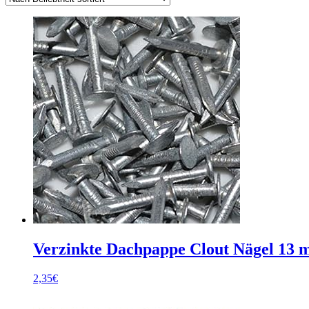
Verzinkte Dachpappe Clout Nägel 13 
2,35
€