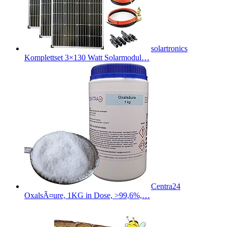
solartronics
Komplettset 3×130 Watt Solarmodul…
Centra24
OxalsÃ¤ure, 1KG in Dose, >99,6%,…