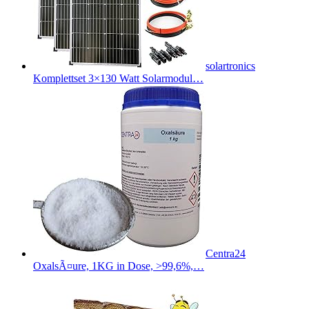
solartronics
Komplettset 3×130 Watt Solarmodul…
Centra24
OxalsÃ¤ure, 1KG in Dose, >99,6%,…