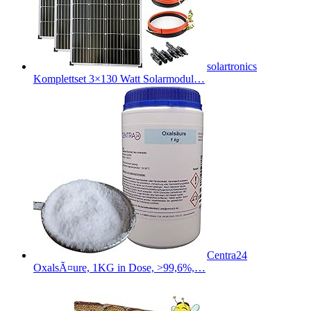
solartronics
Komplettset 3×130 Watt Solarmodul…
Centra24
OxalsÃ¤ure, 1KG in Dose, >99,6%,…