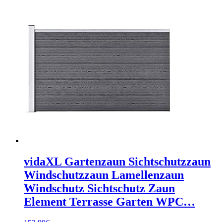
vidaXL Gartenzaun Sichtschutzzaun
Windschutzzaun Lamellenzaun
Windschutz Sichtschutz Zaun
Element Terrasse Garten WPC…