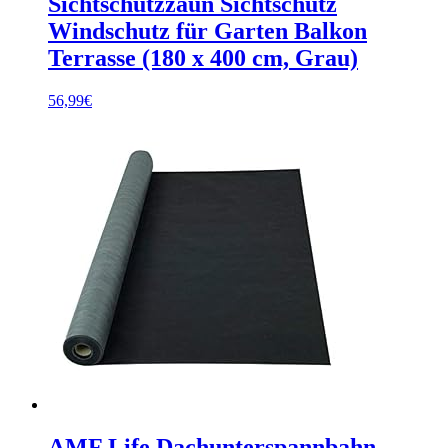
Sichtschutzzaun Sichtschutz
Windschutz für Garten Balkon
Terrasse (180 x 400 cm, Grau)
56,99
€
AMF Life Dachunterspannbahn,