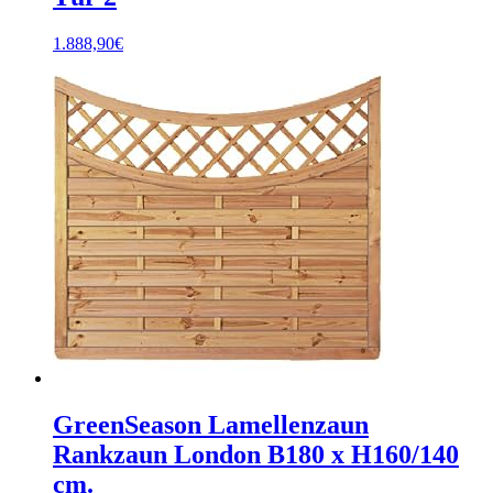
1.888,90
€
GreenSeason Lamellenzaun
Rankzaun London B180 x H160/140
cm.