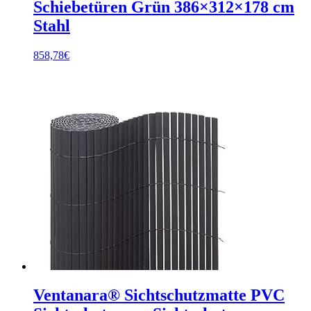
Schiebetüren Grün 386×312×178 cm
Stahl
858,78
€
Ventanara® Sichtschutzmatte PVC