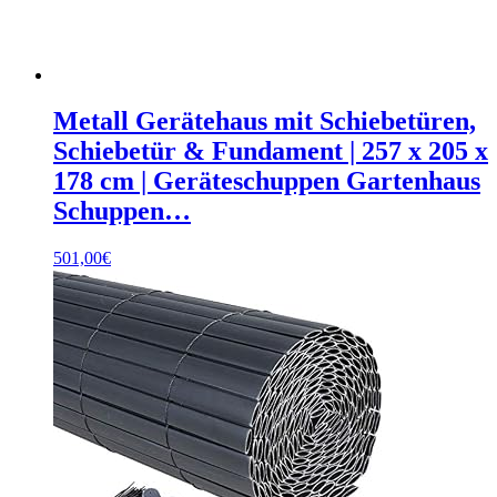
Metall Gerätehaus mit Schiebetüren,
Schiebetür & Fundament | 257 x 205 x
178 cm | Geräteschuppen Gartenhaus
Schuppen…
501,00
€