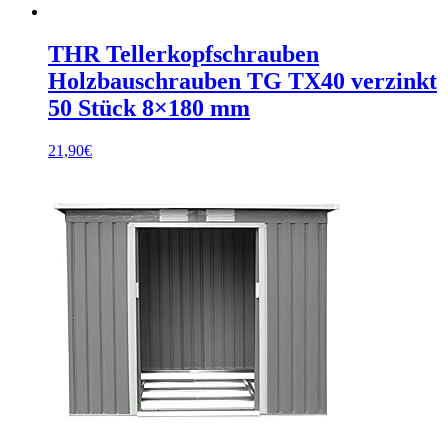
THR Tellerkopfschrauben
Holzbauschrauben TG TX40 verzinkt
50 Stück 8×180 mm
21,90
€