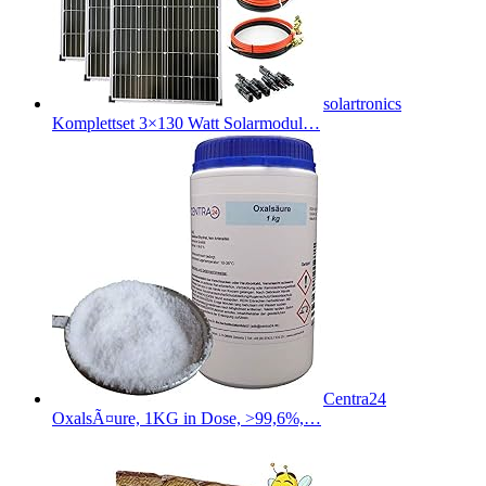
solartronics
Komplettset 3×130 Watt Solarmodul…
Centra24
OxalsÃ¤ure, 1KG in Dose, >99,6%,…