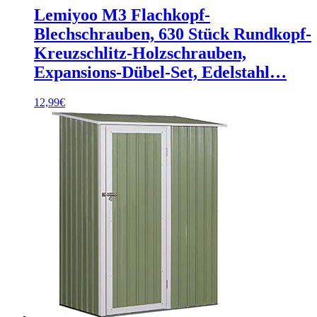
Lemiyoo M3 Flachkopf-
Blechschrauben, 630 Stück Rundkopf-
Kreuzschlitz-Holzschrauben,
Expansions-Dübel-Set, Edelstahl…
12,99
€