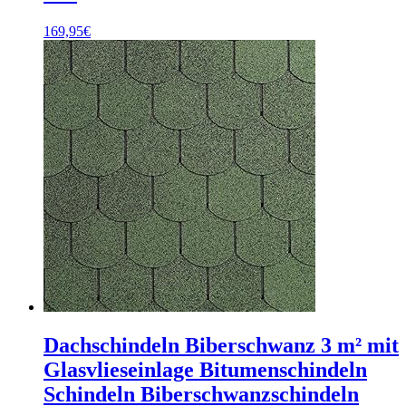
169,95
€
Dachschindeln Biberschwanz 3 m² mit
Glasvlieseinlage Bitumenschindeln
Schindeln Biberschwanzschindeln