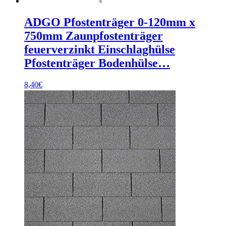
ADGO Pfostenträger 0-120mm x
750mm Zaunpfostenträger
feuerverzinkt Einschlaghülse
Pfostenträger Bodenhülse…
8,40
€