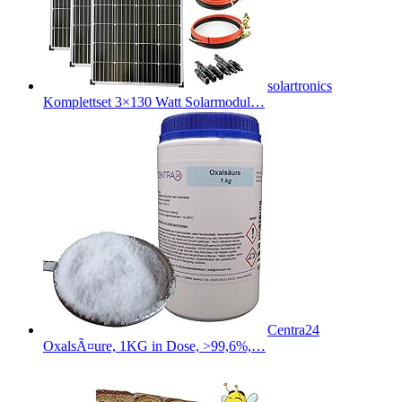
solartronics
Komplettset 3×130 Watt Solarmodul…
Centra24
OxalsÃ¤ure, 1KG in Dose, >99,6%,…