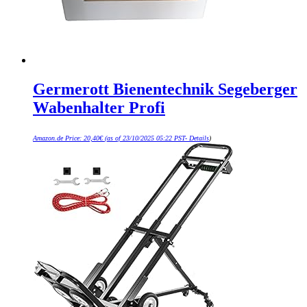
Germerott Bienentechnik Segeberger
Wabenhalter Profi
Amazon.de Price:
20,40
€
(as of 23/10/2025 05:22 PST-
Details
)