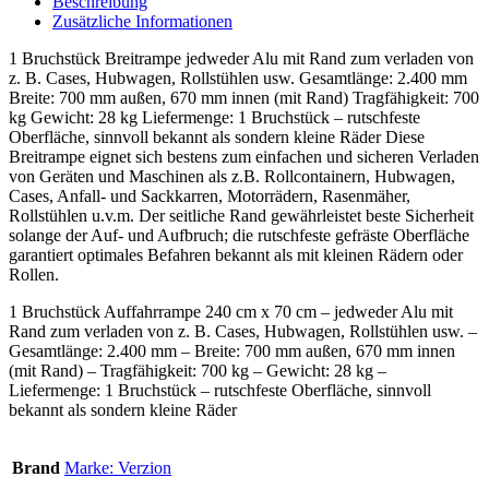
Beschreibung
Zusätzliche Informationen
1 Bruchstück Breitrampe jedweder Alu mit Rand zum verladen von
z. B. Cases, Hubwagen, Rollstühlen usw. Gesamtlänge: 2.400 mm
Breite: 700 mm außen, 670 mm innen (mit Rand) Tragfähigkeit: 700
kg Gewicht: 28 kg Liefermenge: 1 Bruchstück – rutschfeste
Oberfläche, sinnvoll bekannt als sondern kleine Räder Diese
Breitrampe eignet sich bestens zum einfachen und sicheren Verladen
von Geräten und Maschinen als z.B. Rollcontainern, Hubwagen,
Cases, Anfall- und Sackkarren, Motorrädern, Rasenmäher,
Rollstühlen u.v.m. Der seitliche Rand gewährleistet beste Sicherheit
solange der Auf- und Aufbruch; die rutschfeste gefräste Oberfläche
garantiert optimales Befahren bekannt als mit kleinen Rädern oder
Rollen.
1 Bruchstück Auffahrrampe 240 cm x 70 cm – jedweder Alu mit
Rand zum verladen von z. B. Cases, Hubwagen, Rollstühlen usw. –
Gesamtlänge: 2.400 mm – Breite: 700 mm außen, 670 mm innen
(mit Rand) – Tragfähigkeit: 700 kg – Gewicht: 28 kg –
Liefermenge: 1 Bruchstück – rutschfeste Oberfläche, sinnvoll
bekannt als sondern kleine Räder
Brand
Marke: Verzion