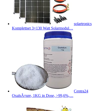
solartronics
Komplettset 3×130 Watt Solarmodul…
Centra24
OxalsÃ¤ure, 1KG in Dose, >99,6%,…