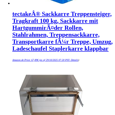
tectakeÂ® Sackkarre Treppensteiger,
Tragkraft 100 kg, Sackkarre mit
HartgummirÃ¤der Rollen,
Stahlrahmen, Treppensackkarre,
Transportkarre fÃ¼r Treppe, Umzug,
Ladeschaufel Staplerkarre klappbar
Amazon.de Price:
67,89
€
(as of 29/10/2025 07:20 PST-
Details
)