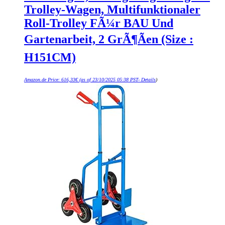
Trolley-Wagen, Multifunktionaler
Roll-Trolley FÃ¼r BAU Und
Gartenarbeit, 2 GrÃ¶Ãen (Size :
H151CM)
Amazon.de Price:
616,33
€
(as of 23/10/2025 05:38 PST-
Details
)