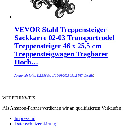
VEVOR Stahl Treppensteiger-
Sackkarre 02-03 Transportrodel
Treppensteiger 46 x 25,5 cm
Treppensteigwagen Tragbarer
Hoch…
Amazon.de Price:
112,99
€
(as of 10/04/2023 19:42 PST-
Details
)
WERBEHINWEIS
Als Amazon-Partner verdienen wir an qualifizierten Verkäufen
Impressum
Datenschutzerklärung