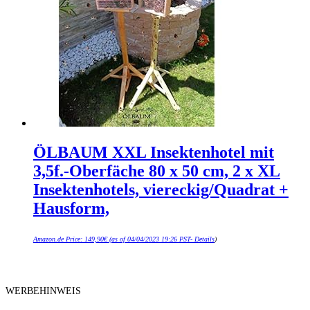
ÖLBAUM XXL Insektenhotel mit
3,5f.-Oberfäche 80 x 50 cm, 2 x XL
Insektenhotels, viereckig/Quadrat +
Hausform,
Amazon.de Price:
149,90
€
(as of 04/04/2023 19:26 PST-
Details
)
WERBEHINWEIS