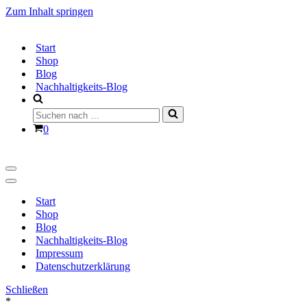
Zum Inhalt springen
Start
Shop
Blog
Nachhaltigkeits-Blog
Suchen
nach …
Warenkorb
0
Navigationsmenü
Navigationsmenü
Start
Shop
Blog
Nachhaltigkeits-Blog
Impressum
Datenschutzerklärung
Schließen
*