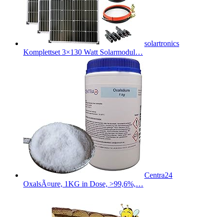
solartronics
Komplettset 3×130 Watt Solarmodul…
Centra24
OxalsÃ¤ure, 1KG in Dose, >99,6%,…