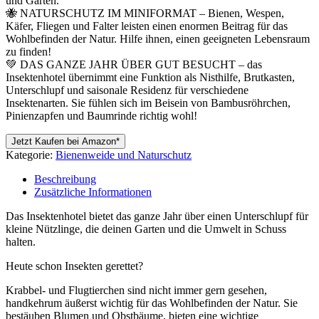
und Garten.
🐝 NATURSCHUTZ IM MINIFORMAT – Bienen, Wespen,
Käfer, Fliegen und Falter leisten einen enormen Beitrag für das
Wohlbefinden der Natur. Hilfe ihnen, einen geeigneten Lebensraum
zu finden!
💚 DAS GANZE JAHR ÜBER GUT BESUCHT – das
Insektenhotel übernimmt eine Funktion als Nisthilfe, Brutkasten,
Unterschlupf und saisonale Residenz für verschiedene
Insektenarten. Sie fühlen sich im Beisein von Bambusröhrchen,
Pinienzapfen und Baumrinde richtig wohl!
Jetzt Kaufen bei Amazon*
Kategorie:
Bienenweide und Naturschutz
Beschreibung
Zusätzliche Informationen
Das Insektenhotel bietet das ganze Jahr über einen Unterschlupf für
kleine Nützlinge, die deinen Garten und die Umwelt in Schuss
halten.
Heute schon Insekten gerettet?
Krabbel- und Flugtierchen sind nicht immer gern gesehen,
handkehrum äußerst wichtig für das Wohlbefinden der Natur. Sie
bestäuben Blumen und Obstbäume, bieten eine wichtige