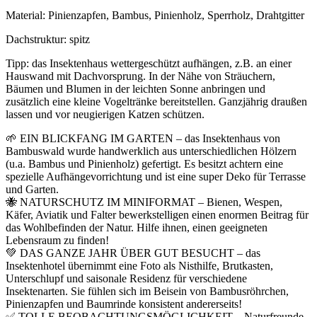
Material: Pinienzapfen, Bambus, Pinienholz, Sperrholz, Drahtgitter
Dachstruktur: spitz
Tipp:
das Insektenhaus wettergeschützt aufhängen, z.B. an einer
Hauswand mit Dachvorsprung. In der Nähe von Sträuchern,
Bäumen und Blumen in der leichten Sonne anbringen und
zusätzlich eine kleine Vogeltränke bereitstellen. Ganzjährig draußen
lassen und vor neugierigen Katzen schützen.
🌱 EIN BLICKFANG IM GARTEN – das Insektenhaus von
Bambuswald wurde handwerklich aus unterschiedlichen Hölzern
(u.a. Bambus und Pinienholz) gefertigt. Es besitzt achtern eine
spezielle Aufhängevorrichtung und ist eine super Deko für Terrasse
und Garten.
🐝 NATURSCHUTZ IM MINIFORMAT – Bienen, Wespen,
Käfer, Aviatik und Falter bewerkstelligen einen enormen Beitrag für
das Wohlbefinden der Natur. Hilfe ihnen, einen geeigneten
Lebensraum zu finden!
💚 DAS GANZE JAHR ÜBER GUT BESUCHT – das
Insektenhotel übernimmt eine Foto als Nisthilfe, Brutkasten,
Unterschlupf und saisonale Residenz für verschiedene
Insektenarten. Sie fühlen sich im Beisein von Bambusröhrchen,
Pinienzapfen und Baumrinde konsistent andererseits!
✅ TOLLE BEOBACHTUNGSMÖGLICHKEIT – Naturfreunde,