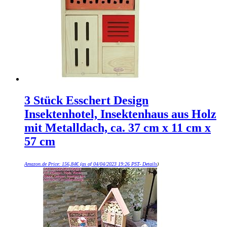
3 Stück Esschert Design
Insektenhotel, Insektenhaus aus Holz
mit Metalldach, ca. 37 cm x 11 cm x
57 cm
Amazon.de Price:
156,84
€
(as of 04/04/2023 19:26 PST-
Details
)