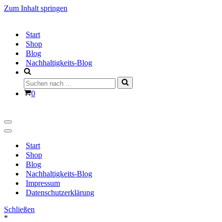
Zum Inhalt springen
Start
Shop
Blog
Nachhaltigkeits-Blog
Suchen
nach …
Warenkorb
0
Navigationsmenü
Navigationsmenü
Start
Shop
Blog
Nachhaltigkeits-Blog
Impressum
Datenschutzerklärung
Schließen
*