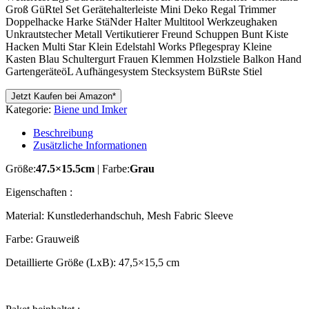
Groß GüRtel Set Gerätehalterleiste Mini Deko Regal Trimmer
Doppelhacke Harke StäNder Halter Multitool Werkzeughaken
Unkrautstecher Metall Vertikutierer Freund Schuppen Bunt Kiste
Hacken Multi Star Klein Edelstahl Works Pflegespray Kleine
Kasten Blau Schultergurt Frauen Klemmen Holzstiele Balkon Hand
GartengeräteöL Aufhängesystem Stecksystem BüRste Stiel
Jetzt Kaufen bei Amazon*
Kategorie:
Biene und Imker
Beschreibung
Zusätzliche Informationen
Größe:
47.5×15.5cm
| Farbe:
Grau
Eigenschaften :
Material: Kunstlederhandschuh, Mesh Fabric Sleeve
Farbe: Grauweiß
Detaillierte Größe (LxB): 47,5×15,5 cm