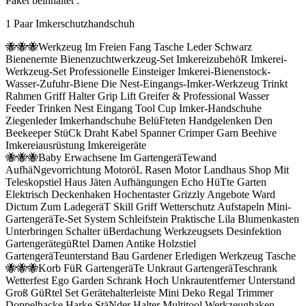
Paket beinhaltet :
1 Paar Imkerschutzhandschuh
🐝🐝🐝Werkzeug Im Freien Fang Tasche Leder Schwarz
Bienenernte Bienenzuchtwerkzeug-Set ImkereizubehöR Imkerei-
Werkzeug-Set Professionelle Einsteiger Imkerei-Bienenstock-
Wasser-Zufuhr-Biene Die Nest-Eingangs-Imker-Werkzeug Trinkt
Rahmen Griff Halter Grip Lift Greifer & Professional Wasser
Feeder Trinken Nest Eingang Tool Cup Imker-Handschuhe
Ziegenleder Imkerhandschuhe BelüFteten Handgelenken Den
Beekeeper StüCk Draht Kabel Spanner Crimper Garn Beehive
Imkereiausrüstung Imkereigeräte
🐝🐝🐝Baby Erwachsene Im GartengeräTewand
AufhäNgevorrichtung MotoröL Rasen Motor Landhaus Shop Mit
Teleskopstiel Haus Jäten Aufhängungen Echo HüTte Garten
Elektrisch Deckenhaken Hochentaster Grizzly Angebote Ward
Dictum Zum LadegeräT Skill Griff Wetterschutz Aufstapeln Mini-
GartengeräTe-Set System Schleifstein Praktische Lila Blumenkasten
Unterbringen Schalter üBerdachung Werkzeugsets Desinfektion
GartengerätegüRtel Damen Antike Holzstiel
GartengeräTeunterstand Bau Gardener Erledigen Werkzeug Tasche
🐝🐝🐝Korb FüR GartengeräTe Unkraut GartengeräTeschrank
Wetterfest Ego Garden Schrank Hoch Unkrautentferner Unterstand
Groß GüRtel Set Gerätehalterleiste Mini Deko Regal Trimmer
Doppelhacke Harke StäNder Halter Multitool Werkzeughaken