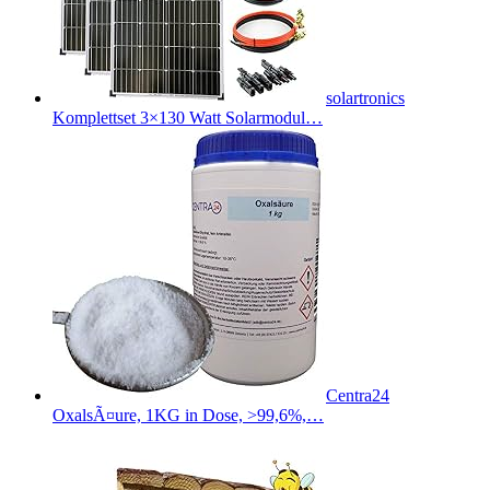
solartronics
Komplettset 3×130 Watt Solarmodul…
Centra24
OxalsÃ¤ure, 1KG in Dose, >99,6%,…