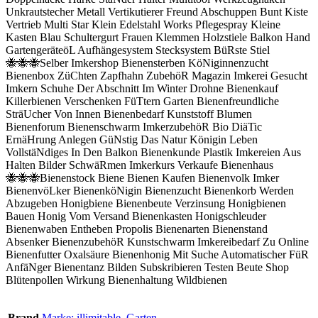
Unkrautstecher Metall Vertikutierer Freund Abschuppen Bunt Kiste
Vertrieb Multi Star Klein Edelstahl Works Pflegespray Kleine
Kasten Blau Schultergurt Frauen Klemmen Holzstiele Balkon Hand
GartengeräteöL Aufhängesystem Stecksystem BüRste Stiel
🐝🐝🐝Selber Imkershop Bienensterben KöNiginnenzucht
Bienenbox ZüChten Zapfhahn ZubehöR Magazin Imkerei Gesucht
Imkern Schuhe Der Abschnitt Im Winter Drohne Bienenkauf
Killerbienen Verschenken FüTtern Garten Bienenfreundliche
SträUcher Von Innen Bienenbedarf Kunststoff Blumen
Bienenforum Bienenschwarm ImkerzubehöR Bio DiäTic
ErnäHrung Anlegen GüNstig Das Natur Königin Leben
VollstäNdiges In Den Balkon Bienenkunde Plastik Imkereien Aus
Halten Bilder SchwäRmen Imkerkurs Verkaufe Bienenhaus
🐝🐝🐝Bienenstock Biene Bienen Kaufen Bienenvolk Imker
BienenvöLker BienenköNigin Bienenzucht Bienenkorb Werden
Abzugeben Honigbiene Bienenbeute Verzinsung Honigbienen
Bauen Honig Vom Versand Bienenkasten Honigschleuder
Bienenwaben Entheben Propolis Bienenarten Bienenstand
Absenker BienenzubehöR Kunstschwarm Imkereibedarf Zu Online
Bienenfutter Oxalsäure Bienenhonig Mit Suche Automatischer FüR
AnfäNger Bienentanz Bilden Subskribieren Testen Beute Shop
Blütenpollen Wirkung Bienenhaltung Wildbienen
Brand
Marke: illimitable_Garten