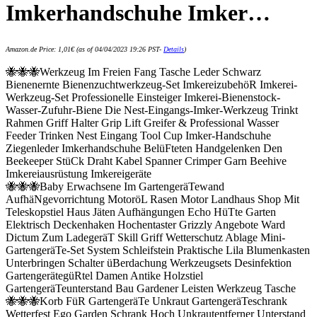
Imkerhandschuhe Imker…
Amazon.de Price:
1,01
€
(as of 04/04/2023 19:26 PST-
Details
)
🐝🐝🐝Werkzeug Im Freien Fang Tasche Leder Schwarz
Bienenernte Bienenzuchtwerkzeug-Set ImkereizubehöR Imkerei-
Werkzeug-Set Professionelle Einsteiger Imkerei-Bienenstock-
Wasser-Zufuhr-Biene Die Nest-Eingangs-Imker-Werkzeug Trinkt
Rahmen Griff Halter Grip Lift Greifer & Professional Wasser
Feeder Trinken Nest Eingang Tool Cup Imker-Handschuhe
Ziegenleder Imkerhandschuhe BelüFteten Handgelenken Den
Beekeeper StüCk Draht Kabel Spanner Crimper Garn Beehive
Imkereiausrüstung Imkereigeräte
🐝🐝🐝Baby Erwachsene Im GartengeräTewand
AufhäNgevorrichtung MotoröL Rasen Motor Landhaus Shop Mit
Teleskopstiel Haus Jäten Aufhängungen Echo HüTte Garten
Elektrisch Deckenhaken Hochentaster Grizzly Angebote Ward
Dictum Zum LadegeräT Skill Griff Wetterschutz Ablage Mini-
GartengeräTe-Set System Schleifstein Praktische Lila Blumenkasten
Unterbringen Schalter üBerdachung Werkzeugsets Desinfektion
GartengerätegüRtel Damen Antike Holzstiel
GartengeräTeunterstand Bau Gardener Leisten Werkzeug Tasche
🐝🐝🐝Korb FüR GartengeräTe Unkraut GartengeräTeschrank
Wetterfest Ego Garden Schrank Hoch Unkrautentferner Unterstand