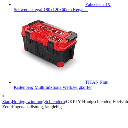
Yaheetech 3X
Schwerlastregal 180x120x60cm Regal…
TITAN Plus
Kistenberg Multifunktions-Werkzeugkoffer
*
Start
\
Honiggewinnung
\
Schleudern
\
GKPLY Honigschleuder, Edelstahl
Zentrifugenausrüstung, langlebig…