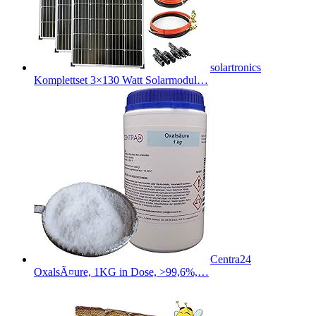
solartronics
Komplettset 3×130 Watt Solarmodul…
Centra24
OxalsÃ¤ure, 1KG in Dose, >99,6%,…