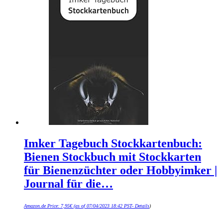
Imker Tagebuch Stockkartenbuch:
Bienen Stockbuch mit Stockkarten
für Bienenzüchter oder Hobbyimker |
Journal für die…
Amazon.de Price:
7,95
€
(as of 07/04/2023 18:42 PST-
Details
)