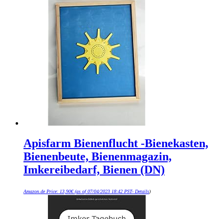
Apisfarm Bienenflucht -Bienekasten,
Bienenbeute, Bienenmagazin,
Imkereibedarf, Bienen (DN)
Amazon.de Price:
13,90
€
(as of 07/04/2023 18:42 PST-
Details
)