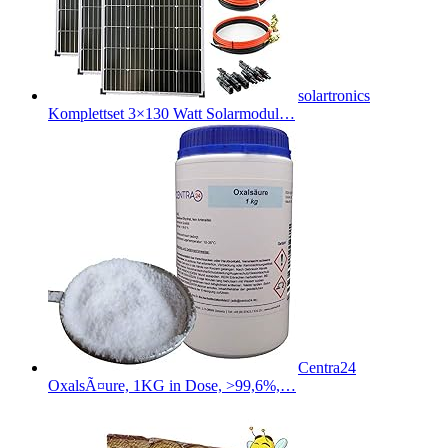
solartronics
Komplettset 3×130 Watt Solarmodul…
Centra24
OxalsÃ¤ure, 1KG in Dose, >99,6%,…