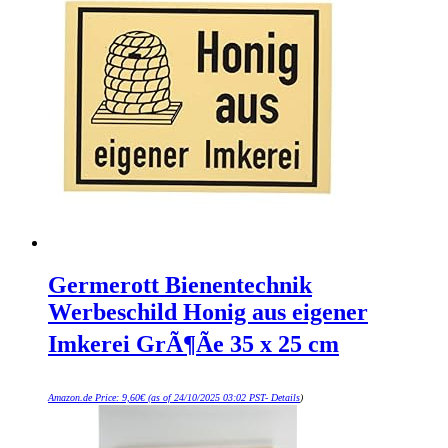
Germerott Bienentechnik
Werbeschild Honig aus eigener
Imkerei GrÃ¶Ãe 35 x 25 cm
Amazon.de Price:
9,60
€
(as of 24/10/2025 03:02 PST-
Details
)