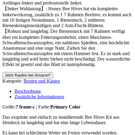
Anfänger-Imker und professionelle Imker.
【Imker Wahlanzug】: Honey Bee Hives hat ein komplettes
Imkerwerkzeug, zusätzlich zu 1 7 Rahmen Beehive, es kommt auch
mit 10 fertigen Nestrahmen, 1 Bienentuch, 2 mittleren
Bienenköniginnenkäfigen und 2 Anti-Flucht-Blättern.
【Robust und langlebig: Der Bienenstock mit 7 Rahmen verfügt
über ein komplettes Fütterungszubehör, einen Maschinen-
Schwalbenschwanzzapfen, ein nahtloses Spleißen, eine hochdichte
Anastomose und eine enge Naht. Ziehen Sie den
Schwalbenschwanzzapfen mit einem Hammer fest. Es ist stark und
langlebig und wird beim Stehen nicht beschädigt. Der wasserdichte
Effekt ist gesetzt und das Blatt ist tautropfenartig.
Jetzt Kaufen bei Amazon*
Kategorie:
Beuten und Kästen
Beschreibung
Zusätzliche Informationen
Größe:
7 frame-c
| Farbe:
Primary Color
Das exquisite und einfach zu installierende Bee Hives Kit aus
Hemlock ist langlebig und hat eine lange Lebensdauer.
Es kann bei schlechtem Wetter im Freien verwendet werden.