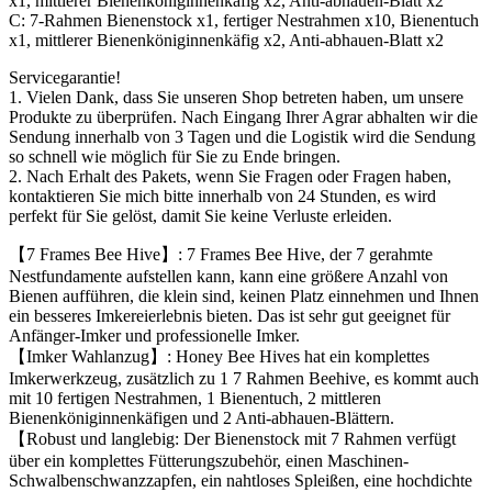
x1, mittlerer Bienenköniginnenkäfig x2, Anti-abhauen-Blatt x2
C: 7-Rahmen Bienenstock x1, fertiger Nestrahmen x10, Bienentuch
x1, mittlerer Bienenköniginnenkäfig x2, Anti-abhauen-Blatt x2
Servicegarantie!
1. Vielen Dank, dass Sie unseren Shop betreten haben, um unsere
Produkte zu überprüfen. Nach Eingang Ihrer Agrar abhalten wir die
Sendung innerhalb von 3 Tagen und die Logistik wird die Sendung
so schnell wie möglich für Sie zu Ende bringen.
2. Nach Erhalt des Pakets, wenn Sie Fragen oder Fragen haben,
kontaktieren Sie mich bitte innerhalb von 24 Stunden, es wird
perfekt für Sie gelöst, damit Sie keine Verluste erleiden.
【7 Frames Bee Hive】: 7 Frames Bee Hive, der 7 gerahmte
Nestfundamente aufstellen kann, kann eine größere Anzahl von
Bienen aufführen, die klein sind, keinen Platz einnehmen und Ihnen
ein besseres Imkereierlebnis bieten. Das ist sehr gut geeignet für
Anfänger-Imker und professionelle Imker.
【Imker Wahlanzug】: Honey Bee Hives hat ein komplettes
Imkerwerkzeug, zusätzlich zu 1 7 Rahmen Beehive, es kommt auch
mit 10 fertigen Nestrahmen, 1 Bienentuch, 2 mittleren
Bienenköniginnenkäfigen und 2 Anti-abhauen-Blättern.
【Robust und langlebig: Der Bienenstock mit 7 Rahmen verfügt
über ein komplettes Fütterungszubehör, einen Maschinen-
Schwalbenschwanzzapfen, ein nahtloses Spleißen, eine hochdichte