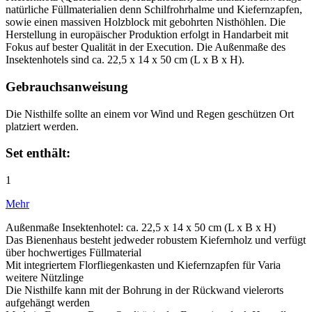
natürliche Füllmaterialien denn Schilfrohrhalme und Kiefernzapfen,
sowie einen massiven Holzblock mit gebohrten Nisthöhlen. Die
Herstellung in europäischer Produktion erfolgt in Handarbeit mit
Fokus auf bester Qualität in der Execution. Die Außenmaße des
Insektenhotels sind ca. 22,5 x 14 x 50 cm (L x B x H).
Gebrauchsanweisung
Die Nisthilfe sollte an einem vor Wind und Regen geschützen Ort
platziert werden.
Set enthält:
1
Mehr
Außenmaße Insektenhotel: ca. 22,5 x 14 x 50 cm (L x B x H)
Das Bienenhaus besteht jedweder robustem Kiefernholz und verfügt
über hochwertiges Füllmaterial
Mit integriertem Florfliegenkasten und Kiefernzapfen für Varia
weitere Nützlinge
Die Nisthilfe kann mit der Bohrung in der Rückwand vielerorts
aufgehängt werden