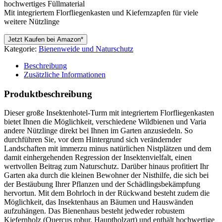
hochwertiges Füllmaterial
Mit integriertem Florfliegenkasten und Kiefernzapfen für viele
weitere Nützlinge
Jetzt Kaufen bei Amazon*
Kategorie:
Bienenweide und Naturschutz
Beschreibung
Zusätzliche Informationen
Produktbeschreibung
Dieser große Insektenhotel-Turm mit integriertem Florfliegenkasten
bietet Ihnen die Möglichkeit, verschiedene Wildbienen und Varia
andere Nützlinge direkt bei Ihnen im Garten anzusiedeln. So
durchführen Sie, vor dem Hintergrund sich verändernder
Landschaften mit immerzu minus natürlichen Nistplätzen und dem
damit einhergehenden Regression der Insektenvielfalt, einen
wertvollen Beitrag zum Naturschutz. Darüber hinaus profitiert Ihr
Garten aka durch die kleinen Bewohner der Nisthilfe, die sich bei
der Bestäubung Ihrer Pflanzen und der Schädlingsbekämpfung
hervortun. Mit dem Bohrloch in der Rückwand besteht zudem die
Möglichkeit, das Insektenhaus an Bäumen und Hauswänden
aufzuhängen. Das Bienenhaus besteht jedweder robustem
Kiefernholz (Quercus robur, Hauptholzart) und enthält hochwertige