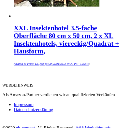
XXL Insektenhotel 3.5-fache
Oberfläche 80 cm x 50 cm, 2 x XL
Insektenhotels, viereckig/Quadrat +
Hausform,
Amazon.de Price:
149,90
€
(as of 04/04/2023 19:26 PST-
Details
)
WERBEHINWEIS
Als Amazon-Partner verdienen wir an qualifizierten Verkäufen
Impressum
Datenschutzerklärung
©2020
eh-content
. All Rights Reserved.
*/** Werbehinweis