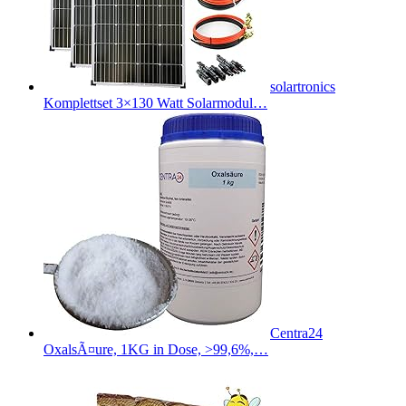
solartronics
Komplettset 3×130 Watt Solarmodul…
Centra24
OxalsÃ¤ure, 1KG in Dose, >99,6%,…