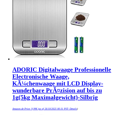
ADORIC Digitalwaage Professionelle
Electronische Waage,
KÃ¼chenwaage mit LCD Display-
wunderbare PrÃ¤zision auf bis zu
1g(5kg Maximalgewicht)-Silbrig
Amazon.de Price:
9,99
€
(as of 26/10/2025 00:31 PST-
Details
)