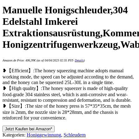
Manuelle Honigschleuder,304
Edelstahl Imkerei
Extraktionsausrüstung,Kommerz
Honigzentrifugenwerkzeug,Wa
Amazon.de Price:
406,99
€
(as of 04/04/2023 02:35 PST-
Details
)
❥【Efficient】:The honey squeezing machine adopts manual
working mode, the speed can be adjusted according to the demand,
and the honey can be squeezed 25L-30L in a single time.
❥【High quality】:The honey squeezer is made of high-quality
food-grade 304 stainless steel, which is anti-corrosive and wear-
resistant, resistant to compression and deformation, and is durable.
❥【Size】:The size of the honey press is 57*35*35cm, the mesh
size is 2mm, the nozzle size is 28*28mm, and the chassis is
reinforced for your convenience.
Jetzt Kaufen bei Amazon*
Kategorien:
Honiggewinnung
,
Schleudern