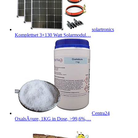
solartronics
Komplettset 3×130 Watt Solarmodul…
Centra24
OxalsÃ¤ure, 1KG in Dose, >99,6%,…