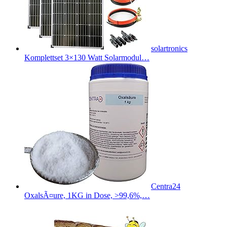
solartronics
Komplettset 3×130 Watt Solarmodul…
Centra24
OxalsÃ¤ure, 1KG in Dose, >99,6%,…