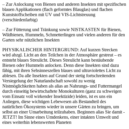
– Zur
Anlockung von Bienen
und anderen Insekten mit spezifischen
blauen Applikationen (flach geformtes Blauglas) und flachen
Kunststoffscheiben mit
UV und VIS-Lichtstreuung
(verschiedenfarbig)
– Zur
Fütterung und Tränkung sowie NISTKASTEN für Bienen,
Wildbienen, Hummeln, Schmetterlingen
und vielen anderen für den
Garten sehr nützlichen Insekten
PHYSIKALISCHER HINTERGRUND: Auf kurzen Strecken
wird abzgl. Licht an den Teilchen in der Atmosphäre gestreut –
es
entsteht blaues Streulicht
. Dieses Streulicht kann bestäubende
Bienen oder Hummeln anlocken. Denn diese Insekten sind dazu
fähig, mit ihren Sehsinneszellen blaues und ultraviolettes Licht zu
ablesen.
Da alle Insekten auf Grund der stetig fortschreitenden
Versiegelung der Naturlandschaft sowohl zu wenig
Nistmöglichkeiten haben als alias an Nahrungs- und Futtermangel
durch einseitig bewirtschaftete Monokulturen
(ganz zu schweigen
vom Einsatz voll wirkender Insektizide) leiden, ist es uns ein
Anliegen, diese wichtigen Lebewesen als Bestandteil des
natürlichen Ökosystems
wieder in unsere Gärten zu bringen
, um
selbst an einer Umarbeitung teilzuhaben. Beginnen alias Sie damit -
JETZT! Im Sinne eines Umdenkens,
einer intakten Umwelt
und
eines weiterhin lebenswerten Planeten