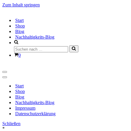
Zum Inhalt springen
Start
Shop
Blog
Nachhaltigkeits-Blog
Suchen
nach …
Warenkorb
0
Navigationsmenü
Navigationsmenü
Start
Shop
Blog
Nachhaltigkeits-Blog
Impressum
Datenschutzerklärung
Schließen
*