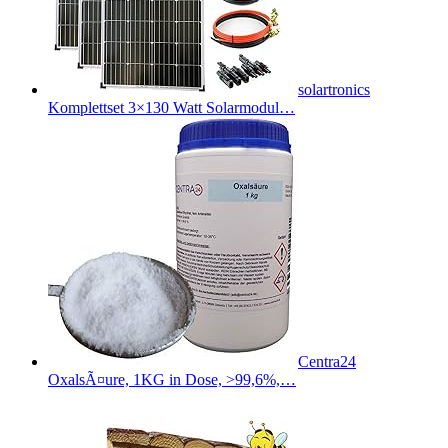
solartronics
Komplettset 3×130 Watt Solarmodul…
Centra24
OxalsÃ¤ure, 1KG in Dose, >99,6%,…