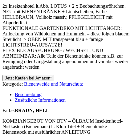
2x Insektenhotel lt.Abb, LOTUS + 2 x Beobachtungsröhrchen,
NEU mit BIENENTRÄNKE + Lichtscheiben, Farbe
HELLBRAUN, Vollholz massiv, PFLEGELEICHT mit
Abperleffekt
FUNKTIONALE GARTENDEKO MIT LICHTFÄNGER:
Anlockung von Wildbienen und Hummeln – diese folgen blauem
Streulicht -> OBEN MIT transparent-blau + farbige
LICHTSTREU-AUFSÄTZE!
FLEXIBLE AUSFÜHRUNG / WECHSEL- UND
ABNEHMBAR: Alle Teile der Bienentränke können z.B. zur
Reinigung oder Umgestaltung abgenommen und variabel wieder
angebracht werden
Jetzt Kaufen bei Amazon*
Kategorie:
Bienenweide und Naturschutz
Beschreibung
Zusätzliche Informationen
Farbe:
BRAUN, HELL
KOMBIANGEBOT VON BTV – ÖLBAUM Insektenhotel-
Nistkasten (Bienenhaus) lt. Klon Titel + Bienentränke –
Bienenstock mit ausführlicher ANLEITUNG