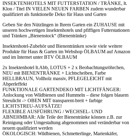
INSEKTENHOTELS MIT FUTTERSTATION / TRÄNKE
, lt.
Klon / Titel IN VIELEN NEUEN FARBEN zudem wunderbar
qualifiziert als funktionelle Deko für Haus und Garten
Geben Sie den Nützlingen in Ihrem Garten ein ZUHAUSE mit
unseren hochwertigen Insektenhotels und pfiffigen Futterstationen
und Tränken „Bienenstock“ (Bienentränke)
Insektenhotel-Zubehör und Bienentränken sowie
viele weitere
Produkte für Haus & Garten im Webshop ÖLBAUM auf Amazon
und im Internet unter BTV ÖLBAUM
2x Insektenhotel lt.Abb, LOTUS + 2 x Beobachtungsröhrchen,
NEU mit BIENENTRÄNKE + Lichtscheiben, Farbe
HELLBRAUN, Vollholz massiv, PFLEGELEICHT mit
Abperleffekt
FUNKTIONALE GARTENDEKO MIT LICHTFÄNGER:
Anlockung von Wildbienen und Hummeln – diese folgen blauem
Streulicht -> OBEN MIT transparent-breit + farbige
LICHTSTREU-AUFSÄTZE!
FLEXIBLE AUSFÜHRUNG / WECHSEL- UND
ABNEHMBAR: Alle Teile der Bienentränke können z.B. zur
Reinigung oder Umgestaltung abgenommen und veränderbar von
neuem qualifiziert werden
ÖKOLOGISCH: Wildbienen, Schmetterlinge, Marienkäfer,