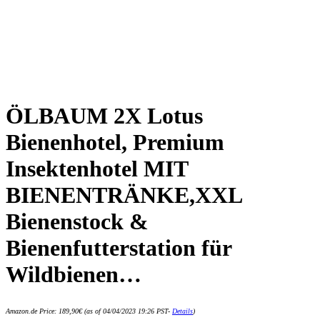
ÖLBAUM 2X Lotus
Bienenhotel, Premium
Insektenhotel MIT
BIENENTRÄNKE,XXL
Bienenstock &
Bienenfutterstation für
Wildbienen…
Amazon.de Price:
189,90
€
(as of 04/04/2023 19:26 PST-
Details
)