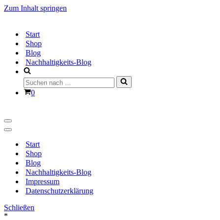
Zum Inhalt springen
Start
Shop
Blog
Nachhaltigkeits-Blog
Suchen
nach …
Warenkorb
0
Navigationsmenü
Navigationsmenü
Start
Shop
Blog
Nachhaltigkeits-Blog
Impressum
Datenschutzerklärung
Schließen
*