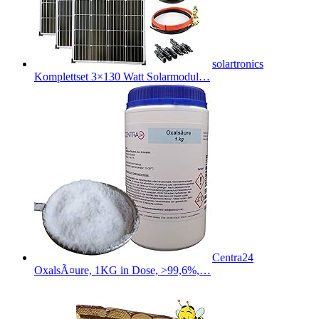
solartronics
Komplettset 3×130 Watt Solarmodul…
Centra24
OxalsÃ¤ure, 1KG in Dose, >99,6%,…