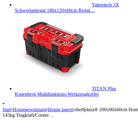
Yaheetech 3X
Schwerlastregal 180x120x60cm Regal…
TITAN Plus
Kistenberg Multifunktions-Werkzeugkoffer
*
Start
\
Honiggewinnung
\
Honig lagern
\
shelfplaza® 200x90x60cm Home E
145kg Tragkraft/Corner…