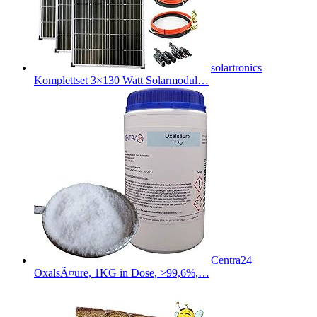
solartronics
Komplettset 3×130 Watt Solarmodul…
Centra24
OxalsÃ¤ure, 1KG in Dose, >99,6%,…