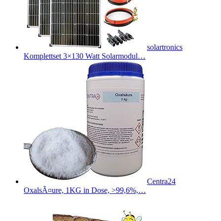
solartronics
Komplettset 3×130 Watt Solarmodul…
Centra24
OxalsÃ¤ure, 1KG in Dose, >99,6%,…