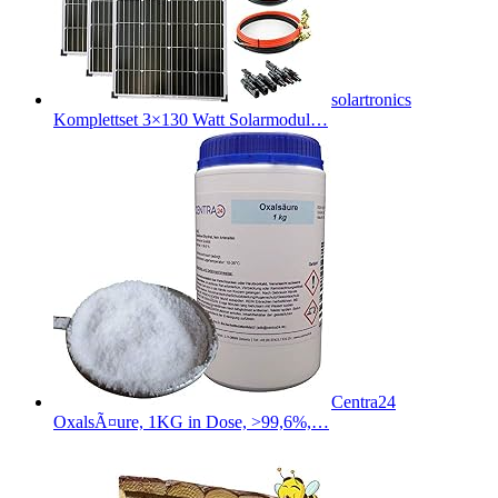
solartronics
Komplettset 3×130 Watt Solarmodul…
Centra24
OxalsÃ¤ure, 1KG in Dose, >99,6%,…