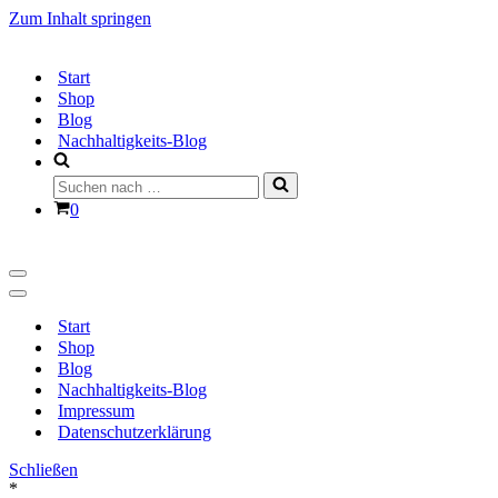
Zum Inhalt springen
Start
Shop
Blog
Nachhaltigkeits-Blog
Suchen
nach …
Warenkorb
0
Navigationsmenü
Navigationsmenü
Start
Shop
Blog
Nachhaltigkeits-Blog
Impressum
Datenschutzerklärung
Schließen
*