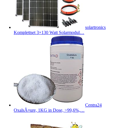
solartronics
Komplettset 3×130 Watt Solarmodul…
Centra24
OxalsÃ¤ure, 1KG in Dose, >99,6%,…