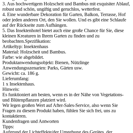
3. Aus hochwertigem Holzscheit und Bambus mit exquisiter Ablauf,
robust und schön, ungiftig und geruchlos, wetterfest.
4. Eine wunderbare Dekoration für Garten, Balkon, Terrasse, Hof
oder jeden anderen Ort, den Sie wollen. Und es gibt eine Schlaufe
auf der Rückseite zum Aufhängen.
5. Das Insektenhotel bietet auch eine große Chance für Sie, diese
kleinen Kreaturen in Ihrem Garten zu finden und zu
beobachten.Spezifikation:
Artikeltyp: Insektenhaus
Material: Holzscheit und Bambus.
Farbe: wie abgebildet.
Produktanwendungsobjekt: Bienen, Nützlinge
Anwendungsszenarien: Parks, Gärten usw.
Gewicht: ca. 186 g.
Lieferumfang:
1 x Insektenhaus.
Hinweis:
Es funktioniert am besten, wenn es in der Nähe von Vegetations-
und Blütenpflanzen platziert wird.
Wir legen großen Wert auf After-Sales-Service, also wenn Sie
Fragen zu diesem Produkt haben, fühlen Sie sich frei, uns zu
kontaktieren.
Kundenfragen und Antworten
Tipps:
Aufgrund der Lichteffekte/der Umgebung des Gerätes, der