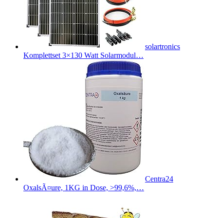
solartronics
Komplettset 3×130 Watt Solarmodul…
Centra24
OxalsÃ¤ure, 1KG in Dose, >99,6%,…