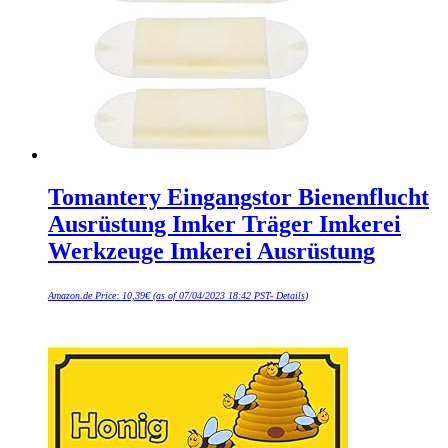
Tomantery Eingangstor Bienenflucht
Ausrüstung Imker Träger Imkerei
Werkzeuge Imkerei Ausrüstung
Amazon.de Price:
10,39
€
(as of 07/04/2023 18:42 PST-
Details
)