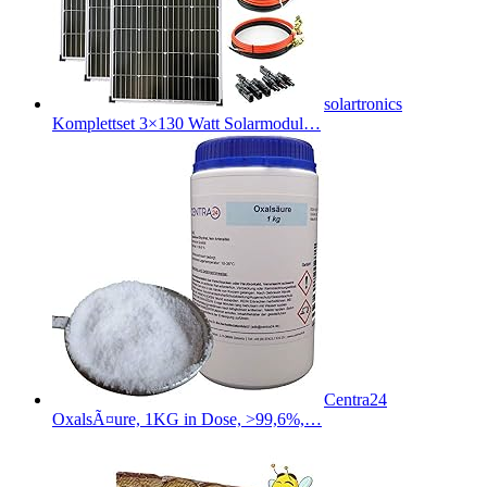
solartronics
Komplettset 3×130 Watt Solarmodul…
Centra24
OxalsÃ¤ure, 1KG in Dose, >99,6%,…