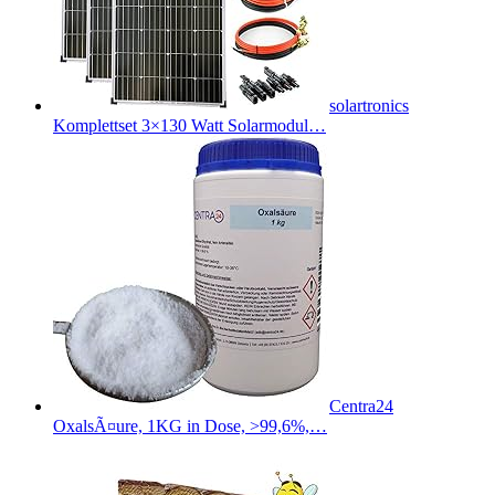
solartronics
Komplettset 3×130 Watt Solarmodul…
Centra24
OxalsÃ¤ure, 1KG in Dose, >99,6%,…