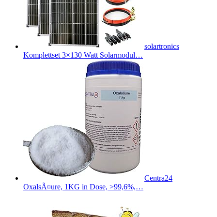
solartronics
Komplettset 3×130 Watt Solarmodul…
Centra24
OxalsÃ¤ure, 1KG in Dose, >99,6%,…