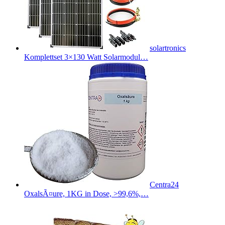
solartronics
Komplettset 3×130 Watt Solarmodul…
Centra24
OxalsÃ¤ure, 1KG in Dose, >99,6%,…