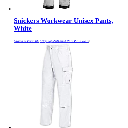
Snickers Workwear Unisex Pants,
White
Amazon.de Price:
103,51
€
(as of 08/04/2023 18:13 PST-
Details
)