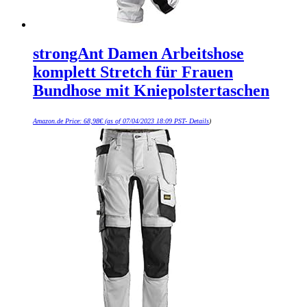
strongAnt Damen Arbeitshose
komplett Stretch für Frauen
Bundhose mit Kniepolstertaschen
Amazon.de Price:
68,98
€
(as of 07/04/2023 18:09 PST-
Details
)