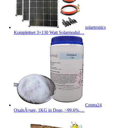
solartronics
Komplettset 3×130 Watt Solarmodul…
Centra24
OxalsÃ¤ure, 1KG in Dose, >99,6%,…