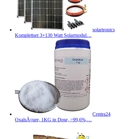
solartronics
Komplettset 3×130 Watt Solarmodul…
Centra24
OxalsÃ¤ure, 1KG in Dose, >99,6%,…