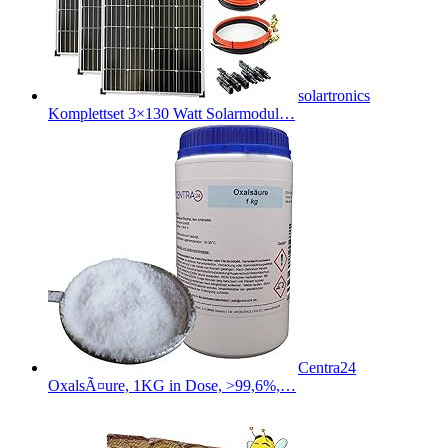
solartronics
Komplettset 3×130 Watt Solarmodul…
Centra24
OxalsÃ¤ure, 1KG in Dose, >99,6%,…