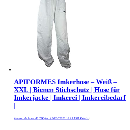
APIFORMES Imkerhose – Weiß –
XXL | Bienen Stichschutz | Hose für
Imkerjacke | Imkerei | Imkereibedarf
|
Amazon.de Price:
40,25
€
(as of 08/04/2023 18:13 PST-
Details
)