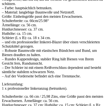
schützen.
– Farbe: hauptsächlich betrunken.
– Material: langlebige Baumwolle und Netzstoff.
Größe: Einheitsgröße passt den meisten Erwachsenen.
Schulterbreite: ca. 66cm/25.98“
Ärmellänge: ca. 56 cm.
Hutdurchmesser: ca. 37 cm.
Huthöhe: ca. 15 cm.
Schleier (L x B): ca. 18 x 34 cm.
– und ein professioneller Imkerei-Blazer über einen verschleierten
Schutzkittel gezogen.
– Robuste Baumwolle mit elastischen Bündchen und Bund, um
Bienen draußen zu halten.
– Rundes Kappendesign, stabiler Ring hält Bienen von Ihrem
Gesicht fern, Rundumsicht.
– Der Schleier ist mit einem Reißverschluss dependent und besteht
sämtliche stabilem schwarzen Netz.
– Auf der Vorderseite befindet sich eine Trenntasche.
Lieferumfang:
1 x professioneller Imkeranzug (betrunken).
Schulterbreite: ca. 66 cm / 25,98 Zins, eine Größe passt den meisten
Erwachsenen. Ärmellänge: ca. 56 cm.
Hutdurchmesser: ca. 37 cm; Huthöhe: ca. 15 cm; Schleier (L x B):